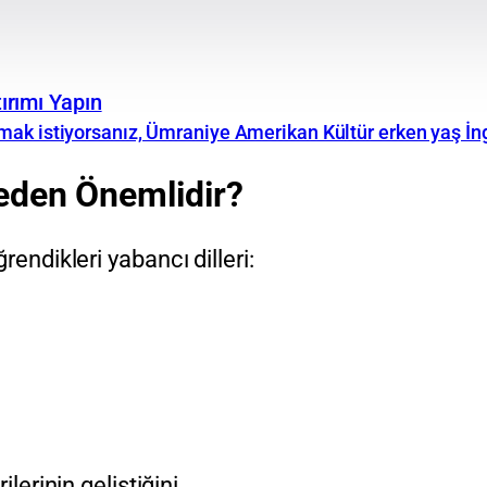
ırımı Yapın
ak istiyorsanız, Ümraniye Amerikan Kültür erken yaş İng
Neden Önemlidir?
rendikleri yabancı dilleri:
erinin geliştiğini