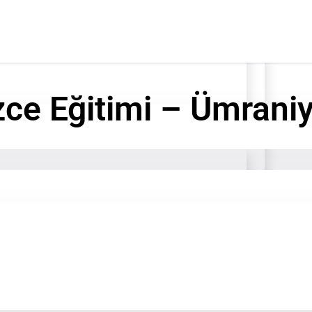
izce Eğitimi – Ümrani