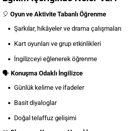
🎈
Oyun ve Aktivite Tabanlı Öğrenme
Şarkılar, hikâyeler ve drama çalışmaları
Kart oyunları ve grup etkinlikleri
İngilizceyi eğlenerek öğrenme
🗣️
Konuşma Odaklı İngilizce
Günlük kelime ve ifadeler
Basit diyaloglar
Doğal telaffuz gelişimi