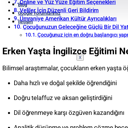
Online ve Yüz Yüze Eğitim Seçenekleri
Blog
Veliler İçin Düzenli Geri Bildirim
Google Yorumlarımız
Ümraniye Amerikan Kültür Ayrıcalıkları
İletişim
Çocuğunuzun Geleceğine Güçlü Bir Dil Yat
Çocuğunuz için en doğru başlangıcı yapm
Erken Yaşta İngilizce Eğitimi 
X
Bilimsel araştırmalar, çocukların erken yaşta öğ
Daha hızlı ve doğal şekilde öğrendiğini
Doğru telaffuz ve aksan geliştirdiğini
Dil öğrenmeye karşı özgüven kazandığını
Analitik düşünme ve problem çözme beceril