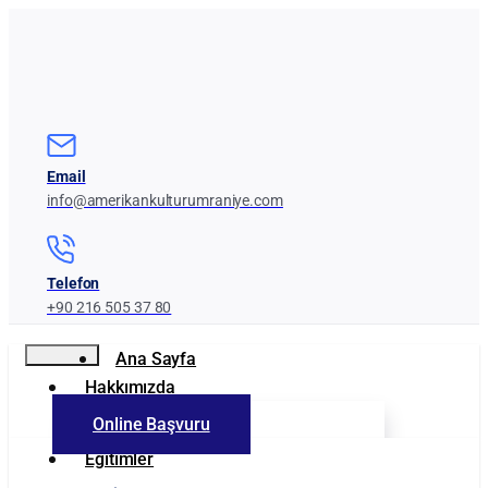
Email
info@amerikankulturumraniye.com
Telefon
+90 216 505 37 80
Ana Sayfa
Hakkımızda
Online Başvuru
Kurumumuz
Eğitimler