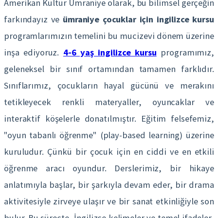
Amerikan Kültür Ümraniye olarak, bu bilimsel gerçeğin
farkındayız ve
ümraniye çocuklar için ingilizce kursu
programlarımızın temelini bu mucizevi dönem üzerine
inşa ediyoruz.
4-6 yaş ingilizce kursu
programımız,
geleneksel bir sınıf ortamından tamamen farklıdır.
Sınıflarımız, çocukların hayal gücünü ve merakını
tetikleyecek renkli materyaller, oyuncaklar ve
interaktif köşelerle donatılmıştır. Eğitim felsefemiz,
"oyun tabanlı öğrenme" (play-based learning) üzerine
kuruludur. Çünkü bir çocuk için en ciddi ve en etkili
öğrenme aracı oyundur. Derslerimiz, bir hikaye
anlatımıyla başlar, bir şarkıyla devam eder, bir drama
aktivitesiyle zirveye ulaşır ve bir sanat etkinliğiyle son
bulur. Bu süreçte, İngilizce kelimeler ve temel ifadeler,