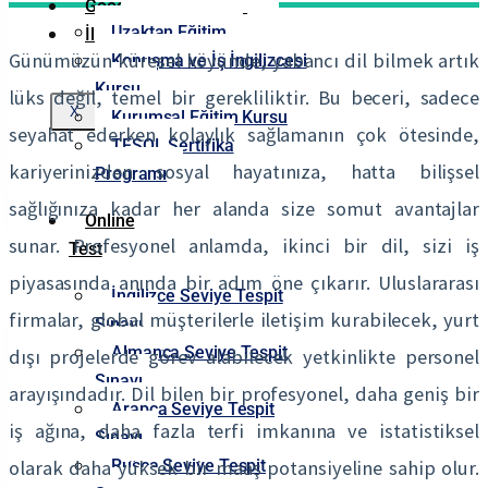
Google Yorumlarımız
Uzaktan Eğitim
İletişim
Günümüzün küresel köyünde, yabancı dil bilmek artık
Konuşma ve İş İngilizcesi
Kursu
lüks değil, temel bir gerekliliktir. Bu beceri, sadece
X
Kurumsal Eğitim Kursu
seyahat ederken kolaylık sağlamanın çok ötesinde,
TESOL Sertifika
kariyerinizden sosyal hayatınıza, hatta bilişsel
Programı
sağlığınıza kadar her alanda size somut avantajlar
Online
sunar. Profesyonel anlamda, ikinci bir dil, sizi iş
Test
piyasasında anında bir adım öne çıkarır. Uluslararası
İngilizce Seviye Tespit
firmalar, global müşterilerle iletişim kurabilecek, yurt
Sınavı
Almanca Seviye Tespit
dışı projelerde görev alabilecek yetkinlikte personel
Sınavı
arayışındadır. Dil bilen bir profesyonel, daha geniş bir
Arapça Seviye Tespit
iş ağına, daha fazla terfi imkanına ve istatistiksel
Sınavı
Rusça Seviye Tespit
olarak daha yüksek bir maaş potansiyeline sahip olur.