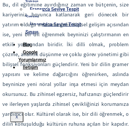
Sınavı
Bu, dil eğitimine ayırdığınız zaman ve bütçenin, size
Fransızca Seviye Tespit
kariyeriniz boyunca katlanarak geri dönecek bir
Sınavı
yatırım olduğu anlamına gelir. Kişisel gelişim açısından
İspanyolca Seviye Tespit
Sınavı
ise, yeni bir dil öğrenmek beyninizi çalıştırmanın en
etkili yollarından biridir. İki dilli olmak, problem
Blog
Google
çözme, analitik düşünme ve çoklu görev yönetimi gibi
Yorumlarımız
bilişsel fonksiyonları güçlendirir. Yeni bir dilin gramer
İletişim
yapısını ve kelime dağarcığını öğrenirken, aslında
beyninize yeni nöral yollar inşa etmesi için meydan
okursunuz. Bu zihinsel egzersiz, hafızanızı güçlendirir
ve ilerleyen yaşlarda zihinsel çevikliğinizi korumanıza
yardımcı olur. Kültürel olarak ise, bir dili öğrenmek, o
X
dilin konuşulduğu kültürün ruhuna açılan bir kapıdır.