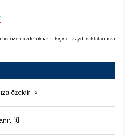

izin üzerinizde olması, kişisel zayıf noktalarınıza
a özeldir. ⭐️
nır. 🗓️