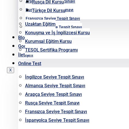
Arapça Seviye Tespit Sınavı
Rusça Dil Kursu
Rusça Seviye Tespit Sınavı
Türkçe Dil Kursu
Fransızca Seviye Tespit Sınavı
Uzaktan Eğitim
İspanyolca Seviye Tespit Sınavı
Konuşma ve İş İngilizcesi Kursu
Blog
Kurumsal Eğitim Kursu
Google Yorumlarımız
TESOL Sertifika Programı
İletişim
Online Test
X
İngilizce Seviye Tespit Sınavı
Almanca Seviye Tespit Sınavı
Arapça Seviye Tespit Sınavı
Rusça Seviye Tespit Sınavı
Fransızca Seviye Tespit Sınavı
İspanyolca Seviye Tespit Sınavı