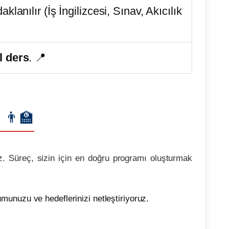
klanılır (İş İngilizcesi, Sınav, Akıcılık
l ders
. 📍
 👨‍🏫
uz. Süreç, sizin için en doğru programı oluşturmak
munuzu ve hedeflerinizi netleştiriyoruz.