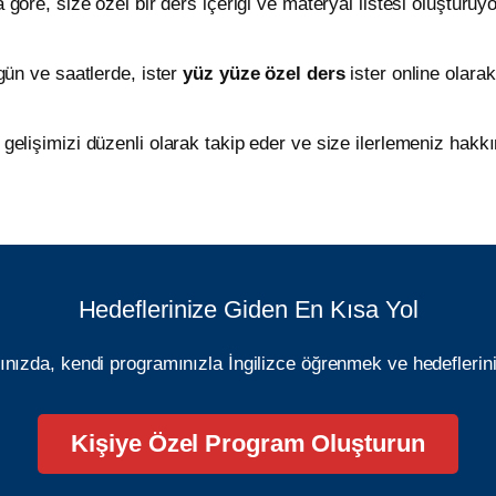
göre, size özel bir ders içeriği ve materyal listesi oluşturuy
gün ve saatlerde, ister
yüz yüze özel ders
ister online olarak
gelişimizi düzenli olarak takip eder ve size ilerlemeniz hakkı
Hedeflerinize Giden En Kısa Yol
nızda, kendi programınızla İngilizce öğrenmek ve hedeflerini
Kişiye Özel Program Oluşturun