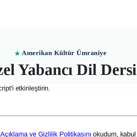
Amerikan Kültür Ümraniye
★
el Yabancı Dil Dersi
pt'i etkinleştirin.
z? Amerikan Kültür'de kişiye özel dil eğitimi progr
çıklama ve Gizlilik Politikasını
okudum, kabul 