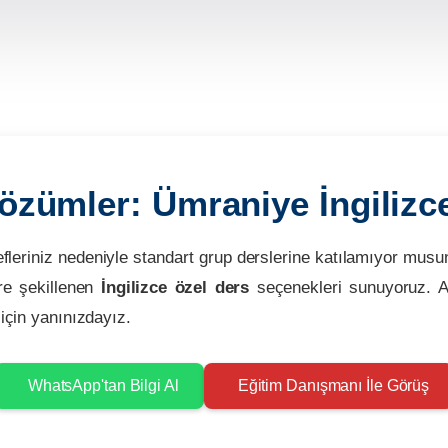
özümler: Ümraniye İngilizc
fleriniz nedeniyle standart grup derslerine katılamıyor mus
öre şekillenen
İngilizce özel ders
seçenekleri sunuyoruz. A
 için yanınızdayız.
WhatsApp'tan Bilgi Al
Eğitim Danışmanı İle Görüş