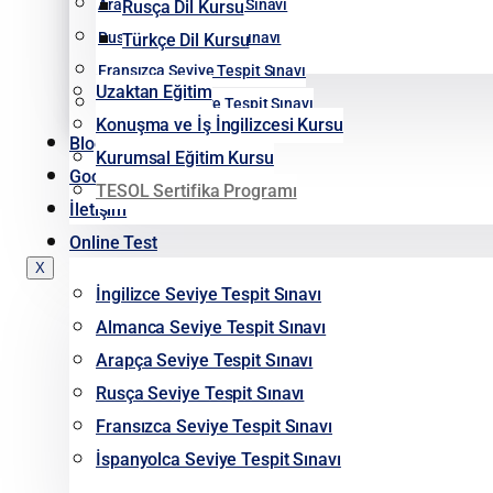
Arapça Seviye Tespit Sınavı
Rusça Dil Kursu
Rusça Seviye Tespit Sınavı
Türkçe Dil Kursu
Fransızca Seviye Tespit Sınavı
Uzaktan Eğitim
İspanyolca Seviye Tespit Sınavı
Konuşma ve İş İngilizcesi Kursu
Blog
Kurumsal Eğitim Kursu
Google Yorumlarımız
TESOL Sertifika Programı
İletişim
Online Test
X
İngilizce Seviye Tespit Sınavı
Almanca Seviye Tespit Sınavı
Arapça Seviye Tespit Sınavı
Rusça Seviye Tespit Sınavı
Fransızca Seviye Tespit Sınavı
İspanyolca Seviye Tespit Sınavı