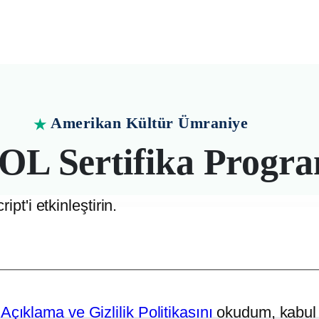
Amerikan Kültür Ümraniye
★
L Sertifika Progra
pt'i etkinleştirin.
ı ile İngilizce öğretmeni olun. Ümraniye Amerikan K
çıklama ve Gizlilik Politikasını
okudum, kabul 