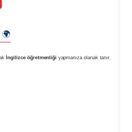
ı 🌍
rak
İngilizce öğretmenliği
yapmanıza olanak tanır.