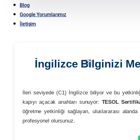
Blog
Google Yorumlarımız
İletişim
İngilizce Bilginizi 
X
İleri seviyede (C1) İngilizce biliyor ve bu yetki
kapıyı açacak anahtarı sunuyor:
TESOL Sertifik
öğretme yetkinliği sağlayan, uluslararası alanda e
profesyonel olursunuz.