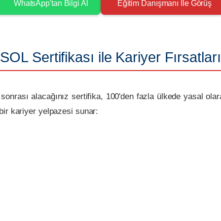
WhatsApp'tan Bilgi Al
Eğitim Danışmanı İle Görüş
OL Sertifikası ile Kariyer Fırsatlar
sonrası alacağınız sertifika, 100'den fazla ülkede yasal ola
ir kariyer yelpazesi sunar: