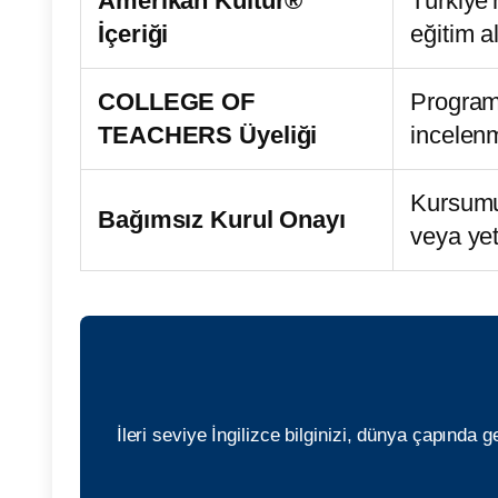
Amerikan Kültür®
Türkiye'
İçeriği
eğitim al
COLLEGE OF
Programı
TEACHERS Üyeliği
incelenm
Kursumuz
Bağımsız Kurul Onayı
veya yet
İleri seviye İngilizce bilginizi, dünya çapında ge