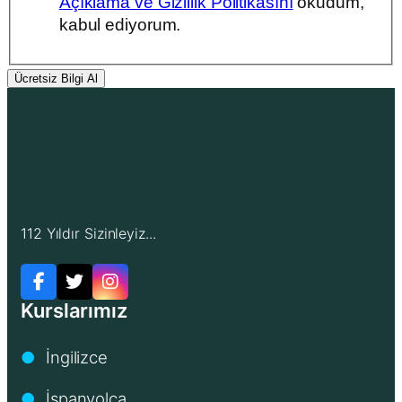
Açıklama ve Gizlilik Politikasını
okudum,
kabul ediyorum.
Ücretsiz Bilgi Al
112 Yıldır Sizinleyiz...
Kurslarımız
İngilizce
●
İspanyolca
●