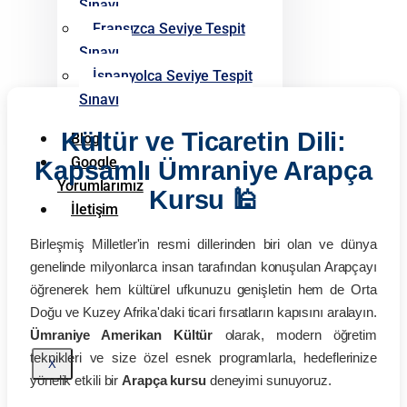
Sınavı
Fransızca Seviye Tespit
Sınavı
İspanyolca Seviye Tespit
Sınavı
Kültür ve Ticaretin Dili:
Blog
Google
Kapsamlı Ümraniye Arapça
Yorumlarımız
Kursu 🕌
İletişim
Birleşmiş Milletler'in resmi dillerinden biri olan ve dünya
genelinde milyonlarca insan tarafından konuşulan Arapçayı
öğrenerek hem kültürel ufkunuzu genişletin hem de Orta
Doğu ve Kuzey Afrika'daki ticari fırsatların kapısını aralayın.
Ümraniye Amerikan Kültür
olarak, modern öğretim
teknikleri ve size özel esnek programlarla, hedeflerinize
X
yönelik etkili bir
Arapça kursu
deneyimi sunuyoruz.