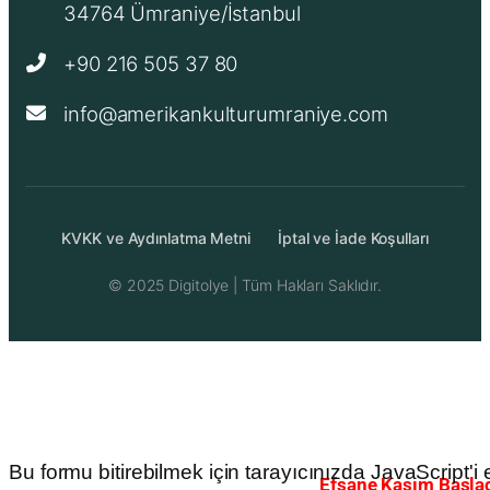
34764 Ümraniye/İstanbul
+90 216 505 37 80
info@amerikankulturumraniye.com
KVKK ve Aydınlatma Metni
İptal ve İade Koşulları
© 2025
Digitolye
| Tüm Hakları Saklıdır.
Bu formu bitirebilmek için tarayıcınızda JavaScript'i et
Efsane Kasım Başlad