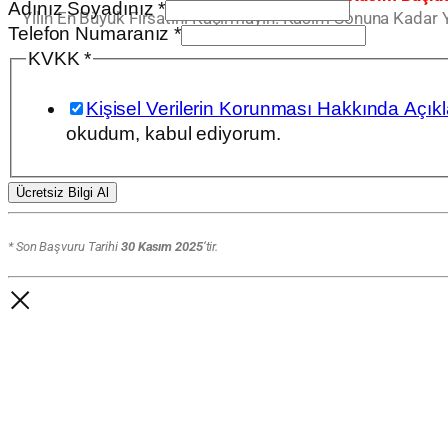
Telefon
Adınız Soyadınız
*
Yılın En Büyük Fırsatını Kaçırmayın. Kasım Sonuna Kadar 
KVKK
Telefon Numaranız
*
Numaranız
KVKK
*
Kişisel Verilerin Korunması Hakkında Açıkla
okudum, kabul ediyorum.
Ücretsiz Bilgi Al
* Son Başvuru Tarihi
30 Kasım 2025
‘tir.