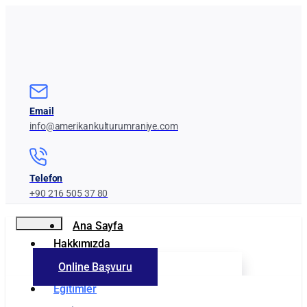
Email
info@amerikankulturumraniye.com
Telefon
+90 216 505 37 80
Ana Sayfa
Hakkımızda
Online Başvuru
Kurumumuz
Eğitimler