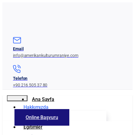
Email
info@amerikankulturumraniye.com
Telefon
+90 216 505 37 80
Ana Sayfa
Hakkımızda
Online Başvuru
Kurumumuz
Eğitimler