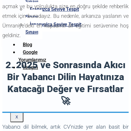
Sınavı
açmak ve bu yolculukta size en doğru şekilde rehberlik
Fransızca Seviye Tespit
etmek için buradayız. Bu nedenle, arkanıza yaslanın ve
Sınavı
İspanyolca Seviye Tespit
Ümraniye'deki en kapsamlı dil eğitimi serüvenine hoş
Sınavı
geldiniz.
Blog
Google
Yorumlarımız
2. 2025 ve Sonrasında Akıcı
İletişim
Bir Yabancı Dilin Hayatınıza
Katacağı Değer ve Fırsatlar
🚀
X
Yabancı dil bilmek, artık CV'nizde yer alan basit bir