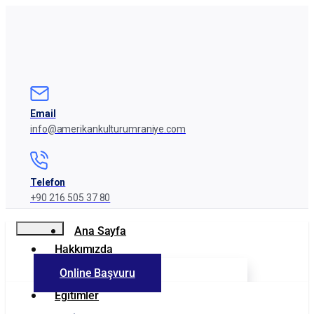
Email
info@amerikankulturumraniye.com
Telefon
+90 216 505 37 80
Ana Sayfa
Hakkımızda
Online Başvuru
Kurumumuz
Eğitimler