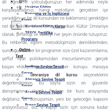
Google Yorumlarımız
dil öğrenme yolculuğunuzun her adımında neyle
Uzaktan Eğitim
İletişim
karşılaşacağınızı, hangi metotların gerçekten işe
Konuşma ve İş İngilizcesi
yaradığını ve bir dil kursundan ne beklemeniz gerektiğini
Kursu
X
net bir şekilde bileceksiniz. Amerikan Kültür Ümraniye
Kurumsal Eğitim Kursu
TESOL Sertifika
olarak, şeffaflığı ve kaliteyi her şeyin önünde tutuyoruz.
Programı
Bu rehberde, eğitim metodolojimizin derinliklerinden,
Online
sunduğumuz her bir programın size özel kazanımlarına,
Test
şeffaf fiyat politikamızdan mezunlarımızın gerçek
başarı hikayelerine kadar her konuyu masaya
İngilizce Seviye Tespit
Sınavı
yatıracağız.
Ümraniye dil kursu
seçeneklerini
Almanca Seviye Tespit
değerlendirirken, bu sayfa sizin en güvenilir
Sınavı
danışmanınız olacak. Sadece bir kurs arayışında
Arapça Seviye Tespit
Sınavı
değilsiniz; bir dönüşümün, yeni bir geleceğin kapısını
Rusça Seviye Tespit
aralıyorsunuz. Biz, o kapıyı sizin için sonuna kadar