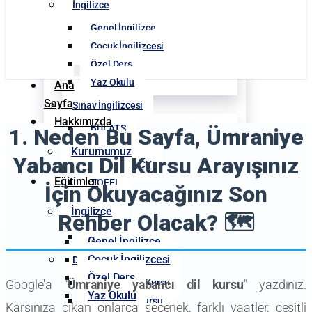
İngilizce
Genel İngilizce
Çocuk İngilizcesi
Özel Ders
Yaz Okulu
Ana
Sayfa
Sınav İngilizcesi
Hakkımızda
BULATS
1. Neden Bu Sayfa, Ümraniye
IELTS
Kurumumuz
Yabancı Dil Kursu Arayışınız
PROFICIENCY
Eğitimler
TOEFL
İçin Okuyacağınız Son
TOEIC
İngilizce
Rehber Olacak? 🗺️
YDS
YDT
Genel İngilizce
Çocuk İngilizcesi
Diğer Diller
Özel Ders
Almanca Dil Kursu
Google'a "
Ümraniye yabancı dil kursu
" yazdınız.
Yaz Okulu
Arapça Dil Kursu
Karşınıza çıkan onlarca seçenek, farklı vaatler, çeşitli