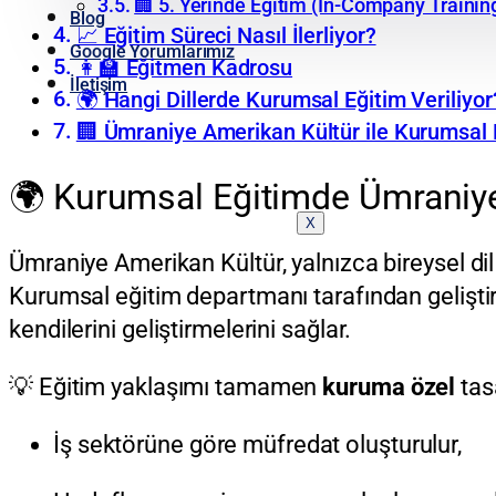
🏢 5. Yerinde Eğitim (In-Company Trainin
Blog
📈 Eğitim Süreci Nasıl İlerliyor?
Google Yorumlarımız
👩‍🏫 Eğitmen Kadrosu
İletişim
🌍 Hangi Dillerde Kurumsal Eğitim Veriliyor
🏢 Ümraniye Amerikan Kültür ile Kurumsal 
🌍 Kurumsal Eğitimde Ümraniye
X
Ümraniye Amerikan Kültür, yalnızca bireysel dil 
Kurumsal eğitim departmanı tarafından geliştir
kendilerini geliştirmelerini sağlar.
💡 Eğitim yaklaşımı tamamen
kuruma özel
tasa
İş sektörüne göre müfredat oluşturulur,