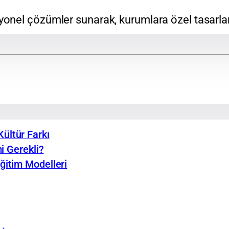
esyonel çözümler sunarak, kurumlara özel tasar
ültür Farkı
i Gerekli?
ğitim Modelleri