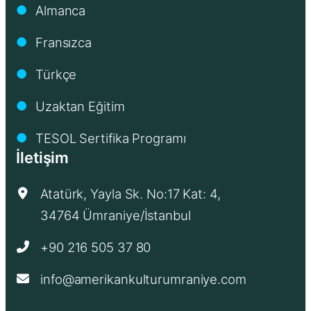
Almanca
●
Fransızca
●
Türkçe
●
Uzaktan Eğitim
●
TESOL Sertifika Programı
●
İletişim
Atatürk, Yayla Sk. No:17 Kat: 4,
34764 Ümraniye/İstanbul
+90 216 505 37 80
info@amerikankulturumraniye.com