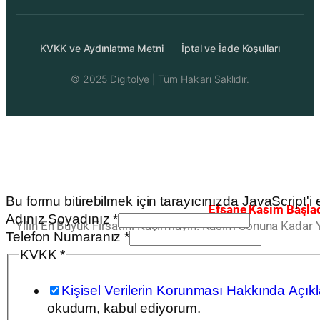
KVKK ve Aydınlatma Metni
İptal ve İade Koşulları
© 2025
Digitolye
| Tüm Hakları Saklıdır.
Bu formu bitirebilmek için tarayıcınızda JavaScript'i et
Efsane Kasım Başlad
Soyadınız
Adınız Soyadınız
*
Yılın En Büyük Fırsatını Kaçırmayın. Kasım Sonuna Kadar 
KVKK
Telefon Numaranız
*
Numaranız
KVKK
*
Kişisel Verilerin Korunması Hakkında Açıkla
okudum, kabul ediyorum.