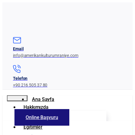
Email
info@amerikankulturumraniye.com
Telefon
+90 216 505 37 80
Ana Sayfa
Hakkımızda
Online Başvuru
Kurumumuz
Eğitimler