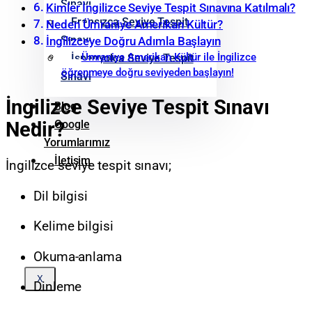
Sınavı
Kimler İngilizce Seviye Tespit Sınavına Katılmalı?
Fransızca Seviye Tespit
Neden Ümraniye Amerikan Kültür?
Sınavı
İngilizceye Doğru Adımla Başlayın
Ümraniye Amerikan Kültür ile İngilizce
İspanyolca Seviye Tespit
öğrenmeye doğru seviyeden başlayın!
Sınavı
İngilizce Seviye Tespit Sınavı
Blog
Google
Nedir?
Yorumlarımız
İletişim
İngilizce seviye tespit sınavı;
Dil bilgisi
Kelime bilgisi
Okuma-anlama
X
Dinleme