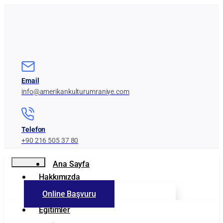
Email
info@amerikankulturumraniye.com
Telefon
+90 216 505 37 80
Ana Sayfa
Hakkımızda
Online Başvuru
Kurumumuz
Eğitimler