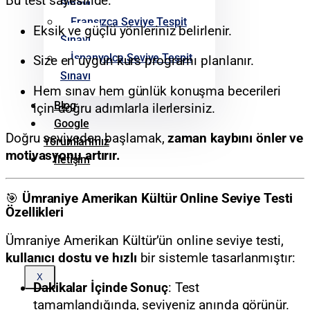
Bu test sayesinde:
Sınavı
Fransızca Seviye Tespit
Eksik ve güçlü yönleriniz belirlenir.
Sınavı
İspanyolca Seviye Tespit
Size en uygun kurs programı planlanır.
Sınavı
Hem sınav hem günlük konuşma becerileri
Blog
için doğru adımlarla ilerlersiniz.
Google
Doğru seviyeden başlamak,
zaman kaybını önler ve
Yorumlarımız
motivasyonu artırır.
İletişim
🎯
Ümraniye Amerikan Kültür Online Seviye Testi
Özellikleri
Ümraniye Amerikan Kültür’ün online seviye testi,
kullanıcı dostu ve hızlı
bir sistemle tasarlanmıştır:
X
Dakikalar İçinde Sonuç
: Test
tamamlandığında, seviyeniz anında görünür.