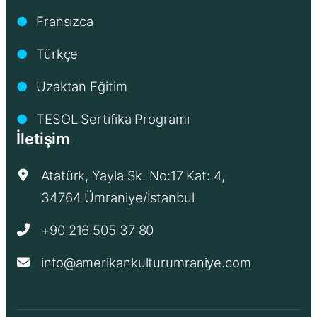
Fransızca
●
Türkçe
●
Uzaktan Eğitim
●
TESOL Sertifika Programı
●
İletişim
Atatürk, Yayla Sk. No:17 Kat: 4,
34764 Ümraniye/İstanbul
+90 216 505 37 80
info@amerikankulturumraniye.com