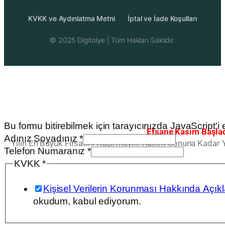
KVKK ve Aydınlatma Metni
İptal ve İade Koşulları
© 2025
Digitolye
| Tüm Hakları Saklıdır.
Bu formu bitirebilmek için tarayıcınızda JavaScript'i et
Efsane Kasım Başlad
Adınız Soyadınız
*
Yılın En Büyük Fırsatını Kaçırmayın. Kasım Sonuna Kadar 
Soyadınız
Telefon Numaranız
*
Telefon
KVKK
*
Numaranız
Kişisel Verilerin Korunması Hakkında Açıkla
okudum, kabul ediyorum.