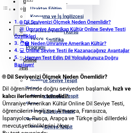
Google Yorumlarımız
Uzaktan Eğitim
İletişim
Konuşma ve İş İngilizcesi
🌐 Dil Seviyenizi Ölçmek Neden Önemlidir?
Kursu
🎯 Ümraniye Amerikan Kültür Online Seviye Testi
X
Kurumsal Eğitim Kursu
Özellikleri
TESOL Sertifika
🧑‍🏫 Neden Ümraniye Amerikan Kültür?
Programı
💻 Online Seviye Testi ile Kazanacağınız Avantajlar
✨ Hemen Test Edin, Dil Yolculuğunuza Doğru
Online
Başlayın!
Test
🌐
Dil Seviyenizi Ölçmek Neden Önemlidir?
İngilizce Seviye Tespit
Sınavı
Dil öğreniminde doğru seviyeden başlamak,
hızlı ve
kalıcı ilerlemenin temelidir.
Almanca Seviye Tespit
Ümraniye Amerikan Kültür Online Dil Seviye Testi,
Sınavı
öğrencilerin İngilizce, Almanca, Fransızca,
Arapça Seviye Tespit
İspanyolca, Rusça, Arapça ve Türkçe gibi dillerdeki
Sınavı
mevcut yetkinliklerini ölçer.
Rusça Seviye Tespit