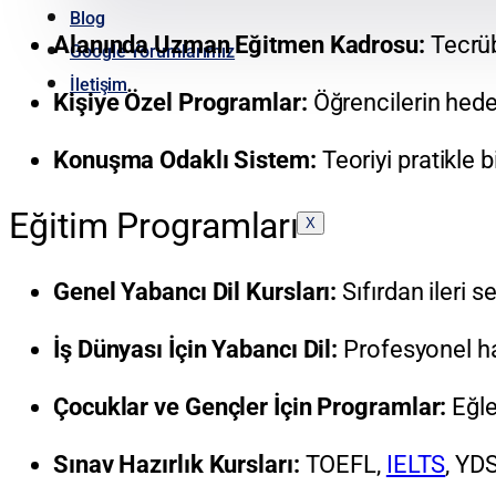
Blog
Alanında Uzman Eğitmen Kadrosu:
Tecrüb
Google Yorumlarımız
İletişim
Kişiye Özel Programlar:
Öğrencilerin hedef
Konuşma Odaklı Sistem:
Teoriyi pratikle bi
Eğitim Programları
X
Genel Yabancı Dil Kursları:
Sıfırdan ileri 
İş Dünyası İçin Yabancı Dil:
Profesyonel haya
Çocuklar ve Gençler İçin Programlar:
Eğle
Sınav Hazırlık Kursları:
TOEFL,
IELTS
, YDS