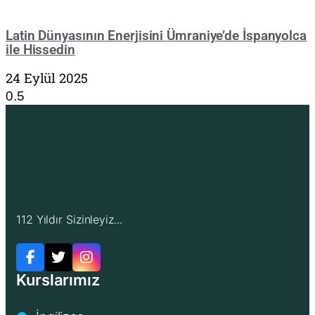
Latin Dünyasının Enerjisini Ümraniye’de İspanyolca
ile Hissedin
24 Eylül 2025
112 Yıldır Sizinleyiz...
Kurslarımız