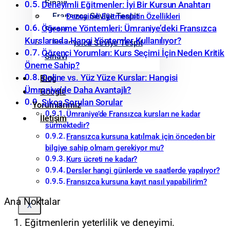
Sınavı
Deneyimli Eğitmenler: İyi Bir Kursun Anahtarı
Fransızca Seviye Tespit
Deneyimli Eğitmenlerin Özellikleri
Öğrenme Yöntemleri: Ümraniye’deki Fransızca
Sınavı
Kurslarında Hangi Yöntemler Kullanılıyor?
İspanyolca Seviye Tespit
Öğrenci Yorumları: Kurs Seçimi İçin Neden Kritik
Sınavı
Öneme Sahip?
Online vs. Yüz Yüze Kurslar: Hangisi
Blog
Ümraniye’de Daha Avantajlı?
Google
Sıkça Sorulan Sorular
Yorumlarımız
Ümraniye’de Fransızca kursları ne kadar
İletişim
sürmektedir?
Fransızca kursuna katılmak için önceden bir
bilgiye sahip olmam gerekiyor mu?
Kurs ücreti ne kadar?
Dersler hangi günlerde ve saatlerde yapılıyor?
Fransızca kursuna kayıt nasıl yapabilirim?
Ana Noktalar
X
Eğitmenlerin yeterlilik ve deneyimi.