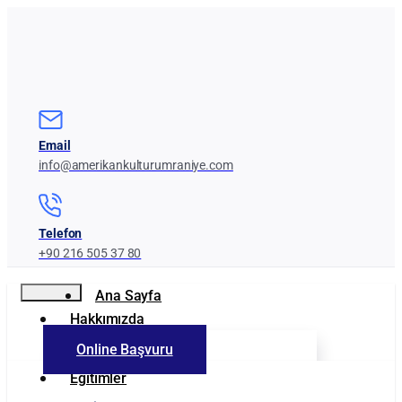
Email
info@amerikankulturumraniye.com
Telefon
+90 216 505 37 80
Ana Sayfa
Hakkımızda
Online Başvuru
Kurumumuz
Eğitimler