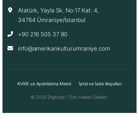
Atatürk, Yayla Sk. No:17 Kat: 4,
34764 Ümraniye/İstanbul
+90 216 505 37 80
info@amerikankulturumraniye.com
KVKK ve Aydınlatma Metni
İptal ve İade Koşulları
© 2025
Digitolye
| Tüm Hakları Saklıdır.