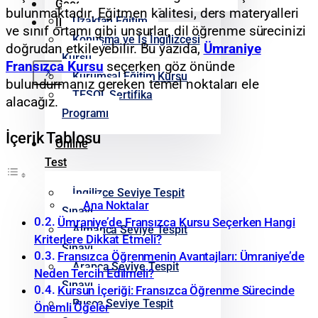
Google Yorumlarımız
bulunmaktadır. Eğitmen kalitesi, ders materyalleri
Uzaktan Eğitim
İletişim
ve sınıf ortamı gibi unsurlar, dil öğrenme sürecinizi
Konuşma ve İş İngilizcesi
doğrudan etkileyebilir. Bu yazıda,
Ümraniye
Kursu
Fransızca Kursu
seçerken göz önünde
X
Kurumsal Eğitim Kursu
bulundurmanız gereken temel noktaları ele
TESOL Sertifika
alacağız.
Programı
İçerik Tablosu
Online
Test
İngilizce Seviye Tespit
Ana Noktalar
Sınavı
Ümraniye’de Fransızca Kursu Seçerken Hangi
Almanca Seviye Tespit
Kriterlere Dikkat Etmeli?
Sınavı
Fransızca Öğrenmenin Avantajları: Ümraniye’de
Arapça Seviye Tespit
Neden Tercih Edilmeli?
Sınavı
Kursun İçeriği: Fransızca Öğrenme Sürecinde
Rusça Seviye Tespit
Önemli Öğeler