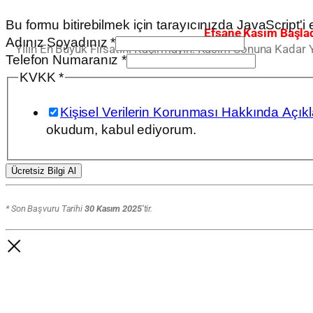
Bu formu bitirebilmek için tarayıcınızda JavaScript'i et
Efsane Kasım Başlad
Adınız Soyadınız
*
Yılın En Büyük Fırsatını Kaçırmayın. Kasım Sonuna Kadar 
Telefon Numaranız
*
Soyadınız
KVKK
*
Numaranız
Kişisel Verilerin Korunması Hakkında Açıkla
Adınız
okudum, kabul ediyorum.
Ücretsiz Bilgi Al
* Son Başvuru Tarihi
30 Kasım 2025
‘tir.