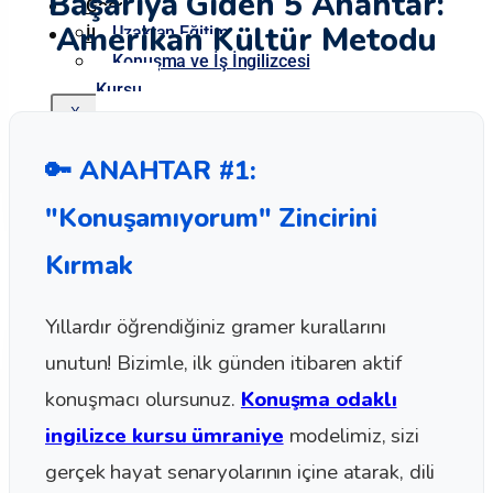
Başarıya Giden 5 Anahtar:
Google Yorumlarımız
Amerikan Kültür Metodu
Uzaktan Eğitim
İletişim
Konuşma ve İş İngilizcesi
Kursu
X
Kurumsal Eğitim Kursu
TESOL Sertifika
🔑 ANAHTAR #1:
Programı
"Konuşamıyorum" Zincirini
Online
Test
Kırmak
İngilizce Seviye Tespit
Yıllardır öğrendiğiniz gramer kurallarını
Sınavı
Almanca Seviye Tespit
unutun! Bizimle, ilk günden itibaren aktif
Sınavı
konuşmacı olursunuz.
Konuşma odaklı
Arapça Seviye Tespit
ingilizce kursu ümraniye
modelimiz, sizi
Sınavı
gerçek hayat senaryolarının içine atarak, dili
Rusça Seviye Tespit