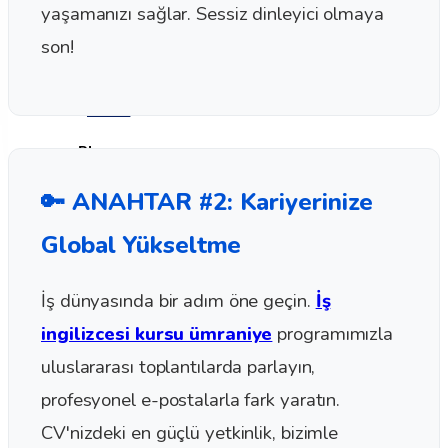
Sınavı
yaşamanızı sağlar. Sessiz dinleyici olmaya
Fransızca Seviye Tespit
son!
Sınavı
İspanyolca Seviye Tespit
Sınavı
Blog
Google
🔑 ANAHTAR #2: Kariyerinize
Yorumlarımız
İletişim
Global Yükseltme
İş dünyasında bir adım öne geçin.
İş
ingilizcesi kursu ümraniye
programımızla
uluslararası toplantılarda parlayın,
profesyonel e-postalarla fark yaratın.
X
CV'nizdeki en güçlü yetkinlik, bizimle