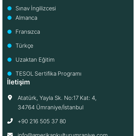
Sınav İngilizcesi
●
Almanca
●
Fransızca
●
Türkçe
●
Uzaktan Eğitim
●
TESOL Sertifika Programı
●
İletişim
Atatürk, Yayla Sk. No:17 Kat: 4,
34764 Ümraniye/İstanbul
+90 216 505 37 80
info@amerikankulturumraniye.com