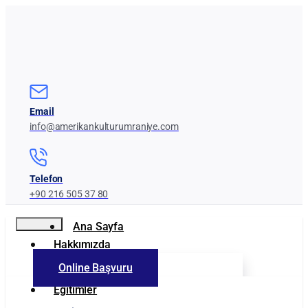
Email
info@amerikankulturumraniye.com
Telefon
+90 216 505 37 80
Ana Sayfa
Hakkımızda
Online Başvuru
Kurumumuz
Eğitimler