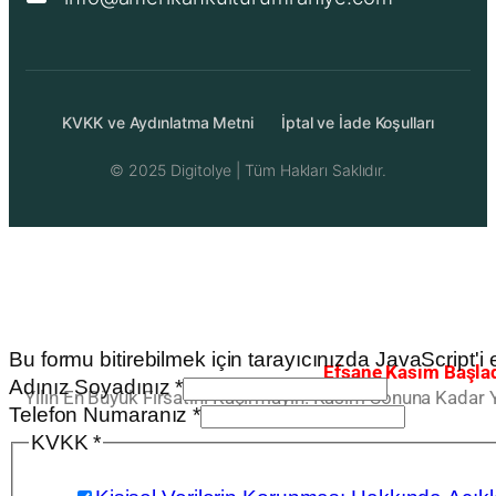
KVKK ve Aydınlatma Metni
İptal ve İade Koşulları
© 2025
Digitolye
| Tüm Hakları Saklıdır.
Bu formu bitirebilmek için tarayıcınızda JavaScript'i et
Efsane Kasım Başlad
Adınız Soyadınız
*
Yılın En Büyük Fırsatını Kaçırmayın. Kasım Sonuna Kadar 
Telefon Numaranız
*
Telefon
KVKK
*
KVKK