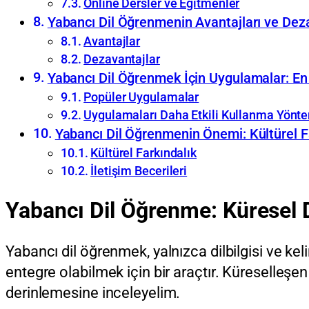
Online Dersler ve Eğitmenler
Yabancı Dil Öğrenmenin Avantajları ve Dez
Avantajlar
Dezavantajlar
Yabancı Dil Öğrenmek İçin Uygulamalar: En 
Popüler Uygulamalar
Uygulamaları Daha Etkili Kullanma Yönte
Yabancı Dil Öğrenmenin Önemi: Kültürel Far
Kültürel Farkındalık
İletişim Becerileri
Yabancı Dil Öğrenme: Küresel 
Yabancı dil öğrenmek, yalnızca dilbilgisi ve kel
entegre olabilmek için bir araçtır. Küreselleş
derinlemesine inceleyelim.