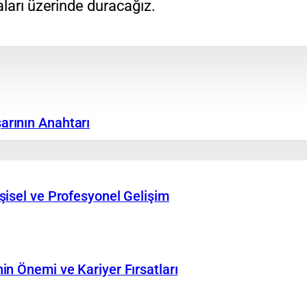
aları üzerinde duracağız.
arının Anahtarı
şisel ve Profesyonel Gelişim
in Önemi ve Kariyer Fırsatları