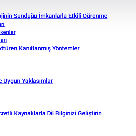
jinin Sunduğu İmkanlarla Etkili Öğrenme
rı
kenler
arı
Götüren Kanıtlanmış Yöntemler
e Uygun Yaklaşımlar
etli Kaynaklarla Dil Bilginizi Geliştirin