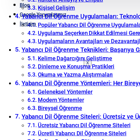
Blog
Kişisel Gelişim
Google Yorumlarımız
Yabancı Dil Öğrenme Uygulamaları: Teknolo
İletişim
Popüler Yabancı Dil Öğrenme Uygulamala
Uygulama Seçerken Dikkat Edilmesi Gere
Uygulamaların Avantajları ve Dezavantajl
Yabancı Dil Öğrenme Teknikleri: Başarıya 
Kelime Dağarcığını Geliştirme
X
Dinleme ve Konuşma Pratikleri
Okuma ve Yazma Alıştırmaları
Yabancı Dil Öğrenme Yöntemleri: Her Birey
Geleneksel Yöntemler
Modern Yöntemler
Bireysel Öğrenme
Yabancı Dil Öğrenme Siteleri: Ücretsiz ve Ücr
Ücretsiz Yabancı Dil Öğrenme Siteleri
Ücretli Yabancı Dil Öğrenme Siteleri