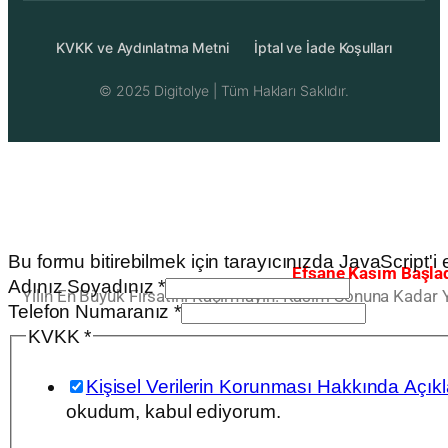
KVKK ve Aydınlatma Metni
İptal ve İade Koşulları
© 2025
Digitolye
| Tüm Hakları Saklıdır.
Bu formu bitirebilmek için tarayıcınızda JavaScript'i et
Efsane Kasım Başlad
Adınız Soyadınız
*
Yılın En Büyük Fırsatını Kaçırmayın. Kasım Sonuna Kadar 
Numaranız
Telefon Numaranız
*
KVKK
KVKK
*
Adınız
Kişisel Verilerin Korunması Hakkında Açıkla
okudum, kabul ediyorum.