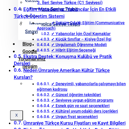
Sınavı
3. İleri Seviye Türkçe (C1 Seviyesi)
Fransızca Seviye Tespit
Eğitim Metodumuz: Yabancılar İçin En Etkili
Türkçe Öğretim Sistemi
Sınavı
✔ İletişim Odaklı Eğitim (Communicative
İspanyolca Seviye Tespit
Approach)
Sınavı
✔ Yabancılar İçin Özel Kaynaklar
✔ Küçük Sınıflar – Kişiye Özel İlgi
Blog
✔ Uygulamalı Öğrenme Modeli
✔ Hibrit Eğitim Seçeneği
Google
Ekstra Destek: Konuşma Kulübü ve Pratik
Yorumlarımız
Dersleri
İletişim
Neden Ümraniye Amerikan Kültür Türkçe
Kursları?
✔ Deneyimli, yabancılarla çalışmayı bilen
eğitmen kadrosu
✔ Güncel öğretim teknikleri
✔ Seviyeye uygun eğitim programı
✔ Esnek gün ve saat seçenekleri
✔ Kültürel uyum odaklı ders içerikleri
X
✔ Uygun fiyat seçenekleri
Ümraniye Türkçe Kursu Fiyatları ve Kayıt Bilgileri