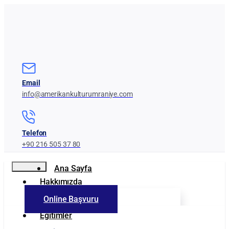
Email
info@amerikankulturumraniye.com
Telefon
+90 216 505 37 80
Ana Sayfa
Hakkımızda
Online Başvuru
Kurumumuz
Eğitimler