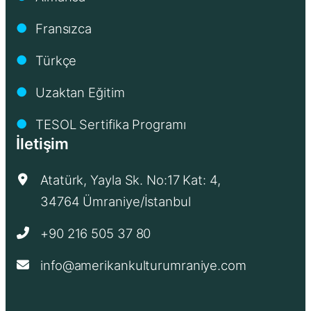
Fransızca
●
Türkçe
●
Uzaktan Eğitim
●
TESOL Sertifika Programı
●
İletişim
Atatürk, Yayla Sk. No:17 Kat: 4,
34764 Ümraniye/İstanbul
+90 216 505 37 80
info@amerikankulturumraniye.com