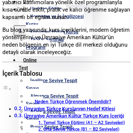
Google Yorumlarımız
yabancı katılımcılara yönelik özel programlarıyla
Uzaktan Eğitim
kısa sürede etkili, pratik ve kalıcı öğrenme sağlayan
İletişim
Konuşma ve İş İngilizcesi
kapsamlı bir eğitim sunar.
Kursu
Bu blog yazısında; kurs içeriklerini, modern öğretim
X
Kurumsal Eğitim Kursu
yöntemlerini ve Ümraniye Amerikan Kültür’ün
TESOL Sertifika
neden bölgenin en iyi Türkçe dil merkezi olduğunu
Programı
detaylı olarak inceleyeceğiz.
Online
Test
İçerik Tablosu
İngilizce Seviye Tespit
Sınavı
Almanca Seviye Tespit
Neden Türkçe Öğrenmek Önemlidir?
Sınavı
Ümraniye Türkçe Kurslarının Hedef Kitlesi
Arapça Seviye Tespit
Ümraniye Amerikan Kültür Türkçe Kurs İçeriği
Sınavı
1. Temel Türkçe Eğitimi (A1 – A2 Seviyeleri)
Rusça Seviye Tespit
2. Orta Seviye Türkçe (B1 – B2 Seviyeleri)