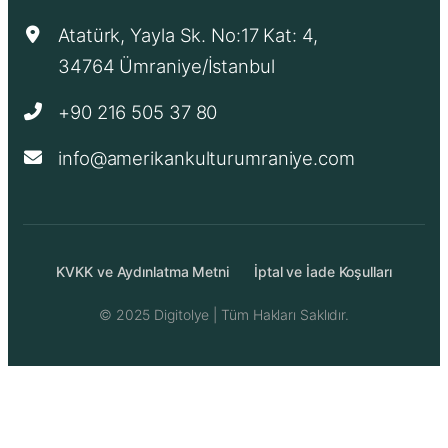
Atatürk, Yayla Sk. No:17 Kat: 4,
34764 Ümraniye/İstanbul
+90 216 505 37 80
info@amerikankulturumraniye.com
KVKK ve Aydınlatma Metni
İptal ve İade Koşulları
© 2025
Digitolye
| Tüm Hakları Saklıdır.