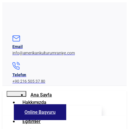
Email
info@amerikankulturumraniye.com
Telefon
+90 216 505 37 80
Ana Sayfa
Hakkımızda
Online Başvuru
Kurumumuz
Eğitimler