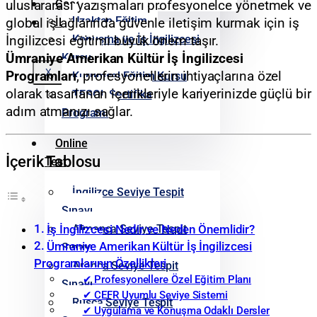
Google Yorumlarımız
uluslararası yazışmaları profesyonelce yönetmek ve
Uzaktan Eğitim
global iş ağlarında güvenle iletişim kurmak için iş
İletişim
Konuşma ve İş İngilizcesi
İngilizcesi eğitimi büyük önem taşır.
Kursu
Ümraniye Amerikan Kültür İş İngilizcesi
X
Programları
, profesyonellerin ihtiyaçlarına özel
Kurumsal Eğitim Kursu
olarak tasarlanan içerikleriyle kariyerinizde güçlü bir
TESOL Sertifika
adım atmanızı sağlar.
Programı
Online
İçerik Tablosu
Test
İngilizce Seviye Tespit
Sınavı
Almanca Seviye Tespit
İş İngilizcesi Nedir ve Neden Önemlidir?
Ümraniye Amerikan Kültür İş İngilizcesi
Sınavı
Programlarının Özellikleri
Arapça Seviye Tespit
✔ Profesyonellere Özel Eğitim Planı
Sınavı
✔ CEFR Uyumlu Seviye Sistemi
Rusça Seviye Tespit
✔ Uygulama ve Konuşma Odaklı Dersler