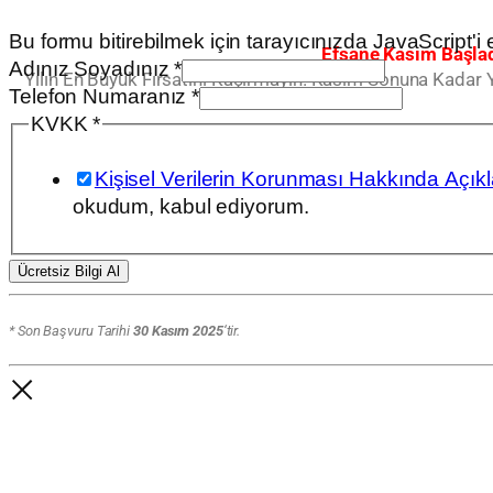
Bu formu bitirebilmek için tarayıcınızda JavaScript'i et
Efsane Kasım Başlad
Adınız Soyadınız
*
Yılın En Büyük Fırsatını Kaçırmayın. Kasım Sonuna Kadar 
Telefon Numaranız
*
Telefon
KVKK
*
Numaranız
Kişisel Verilerin Korunması Hakkında Açıkla
Soyadınız
okudum, kabul ediyorum.
Ücretsiz Bilgi Al
* Son Başvuru Tarihi
30 Kasım 2025
‘tir.