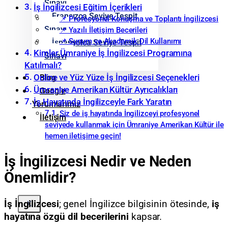
Sınavı
İş İngilizcesi Eğitim İçerikleri
Fransızca Seviye Tespit
📌 Profesyonel Konuşma ve Toplantı İngilizcesi
Sınavı
📌 Yazılı İletişim Becerileri
📌 Sunum ve Akademik Dil Kullanımı
İspanyolca Seviye Tespit
Kimler Ümraniye İş İngilizcesi Programına
Sınavı
Katılmalı?
Blog
Online ve Yüz Yüze İş İngilizcesi Seçenekleri
Ümraniye Amerikan Kültür Ayrıcalıkları
Google
İş Hayatında İngilizceyle Fark Yaratın
Yorumlarımız
Siz de iş hayatında İngilizceyi profesyonel
İletişim
seviyede kullanmak için Ümraniye Amerikan Kültür ile
hemen iletişime geçin!
İş İngilizcesi Nedir ve Neden
Önemlidir?
İş İngilizcesi
; genel İngilizce bilgisinin ötesinde,
iş
X
hayatına özgü dil becerilerini
kapsar.