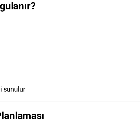
ygulanır?
i sunulur
Planlaması