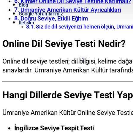
Kimler Online Dil Seviye Testine Katılmalı?
Blog
Ümraniye Amerikan Kültür Ayrıcalıkları
Google Yorumlarımız
Doğru Seviye, Etkili Eğitim
İletişim
Siz de dil seviyenizi hemen ölçün, Ümran
Online Dil Seviye Testi Nedir?
Online dil seviye testleri; dil bilgisi, kelime d
X
sınavlardır. Ümraniye Amerikan Kültür tarafında
Hangi Dillerde Seviye Testi Yapı
Ümraniye Amerikan Kültür Online Seviye Testl
İngilizce Seviye Tespit Testi