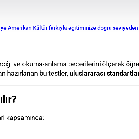
iye Amerikan Kültür farkıyla eğitiminize doğru seviyeden
ağarcığı ve okuma-anlama becerilerini ölçerek öğre
n hazırlanan bu testler,
uluslararası standartl
lır?
eri kapsamında: